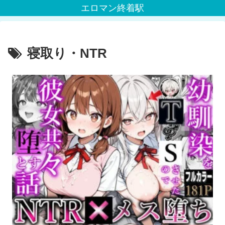
エロマン終着駅
寝取り・NTR