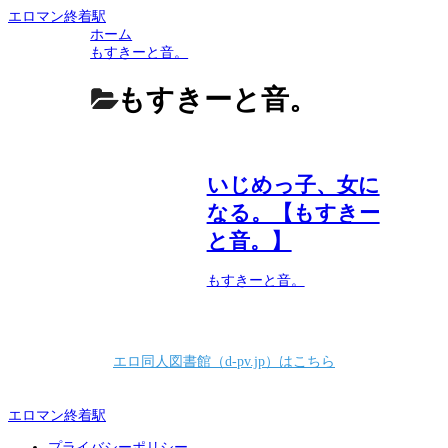
エロマン終着駅
ホーム
もすきーと音。
もすきーと音。
いじめっ子、女に
なる。【もすきー
と音。】
もすきーと音。
おすすめエロ同人サイト
エロ同人図書館（d-pv.jp）はこちら
エロマン終着駅
プライバシーポリシー