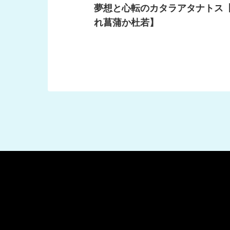
夢想と心転のカタラアタナトス
れ菖蒲か杜若】