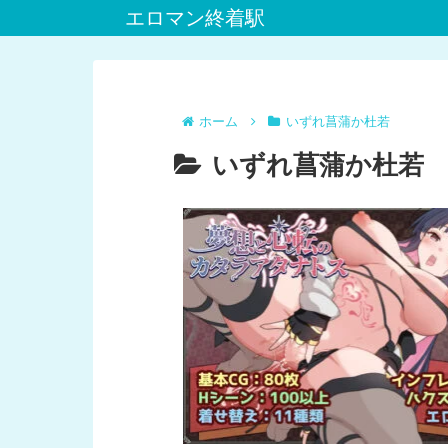
エロマン終着駅
ホーム
いずれ菖蒲か杜若
いずれ菖蒲か杜若